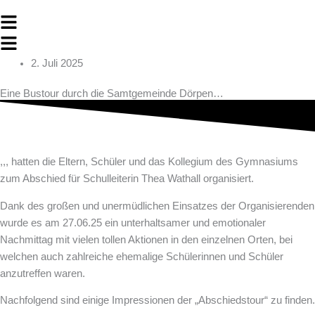
Main
Menu
Flyout
Menu
2. Juli 2025
Eine Bustour durch die Samtgemeinde Dörpen…
,,, hatten die Eltern, Schüler und das Kollegium des Gymnasiums
zum Abschied für Schulleiterin Thea Wathall organisiert.
Dank des großen und unermüdlichen Einsatzes der Organisierenden
wurde es am 27.06.25 ein unterhaltsamer und emotionaler
Nachmittag mit vielen tollen Aktionen in den einzelnen Orten, bei
welchen auch zahlreiche ehemalige Schülerinnen und Schüler
anzutreffen waren.
Nachfolgend sind einige Impressionen der „Abschiedstour“ zu finden.