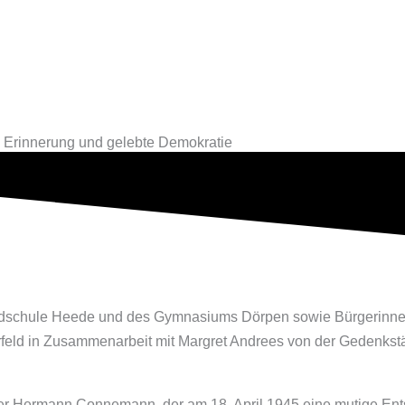
 Erinnerung und gelebte Demokratie
ndschule Heede und des Gymnasiums Dörpen sowie Bürgerinne
orfeld in Zusammenarbeit mit Margret Andrees von der Gedenkst
er Hermann Connemann, der am 18. April 1945 eine mutige Entsc