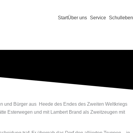
Start
Über uns
Service
Schulleben
n und Bürger aus Heede des Endes des Zweiten Weltkriegs
ätte Esterwegen und mit Lambert Brand als Zweitzeugen mit
heidung traf: Er übergab das Dorf den alliierten Truppen – in