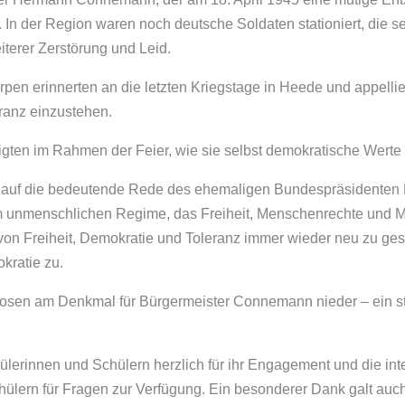
 In der Region waren noch deutsche Soldaten stationiert, die s
erer Zerstörung und Leid.
en erinnerten an die letzten Kriegstage in Heede und appelli
eranz einzustehen.
igten im Rahmen der Feier, wie sie selbst demokratische Werte 
 auf die bedeutende Rede des ehemaligen Bundespräsidenten R
m unmenschlichen Regime, das Freiheit, Menschenrechte und Men
n Freiheit, Demokratie und Toleranz immer wieder neu zu ge
kratie zu.
Rosen am Denkmal für Bürgermeister Connemann nieder – ein sti
lerinnen und Schülern herzlich für ihr Engagement und die int
lern für Fragen zur Verfügung. Ein besonderer Dank galt auch 