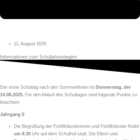
11. August 2025
Informationen zum Schuljahresbeginn
Der erste Schultag nach den Sommerferien ist
Donnerstag, der
14.08.2025.
Für den Ablauf des Schultages sind folgende Punkte zu
beachten:
Jahrgang 5
Die Begrüßung der Fünftklässlerinnen und Fünftklässler findet
um 8.30
Uhr auf dem Schulhof statt. Die Eltern und